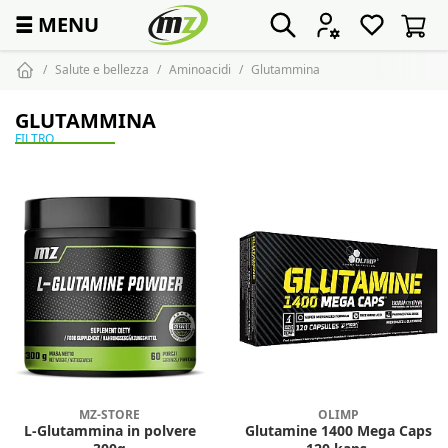
☰
MENU
Salute e bellezza
Aminoacidi
Glutammina
GLUTAMMINA
FILTRO
MZ-STORE
OLIMP
L-Glutammina in polvere
Glutamine 1400 Mega Caps