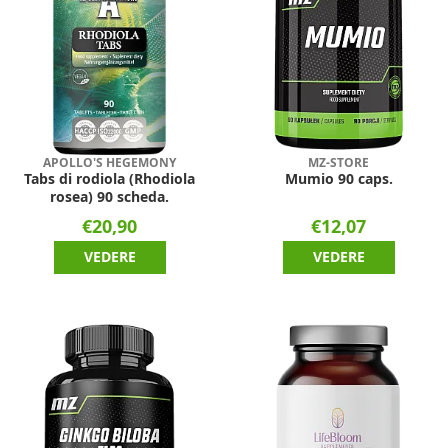
APOLLO'S HEGEMONY
MZ-STORE
Tabs di rodiola (Rhodiola
Mumio 90 caps.
rosea) 90 scheda.
€20,90
€12,07
VEDERE
VEDERE