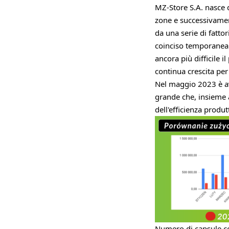
MZ-Store S.A. nasce d
zone e successivament
da una serie di fatto
coinciso temporaneam
ancora più difficile i
continua crescita pe
Nel maggio 2023 è av
grande che, insieme a
dell'efficienza produt
Numero di capsule 