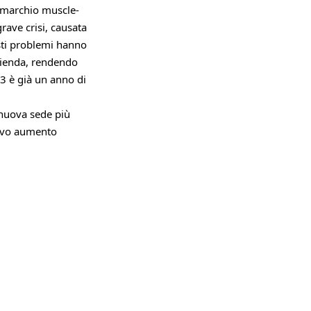
l marchio muscle-
rave crisi, causata
esti problemi hanno
zienda, rendendo
023 è già un anno di
 nuova sede più
ativo aumento