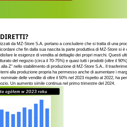
DIRETTI?
alizzati da MZ-Store S.A. portano a concludere che si tratta di una pro
ricordare che fin dalla sua nascita la parte produttiva di MZ-Store si è
isfare le esigenze di vendita al dettaglio dei propri marchi. Questi ult
turato del negozio (circa il 70-75%) e quasi tutti i prodotti (oltre il 90%
A alla Z" nello stabilimento di produzione di MZ-Store S.A.. Il trasferime
sterni alla produzione propria ha permesso anche di aumentare i margin
ominale delle vendite di oltre il 50% nel 2023 rispetto al 2022, ha pe
gozio. Un aumento simile continua nel primo trimestre del 2024.