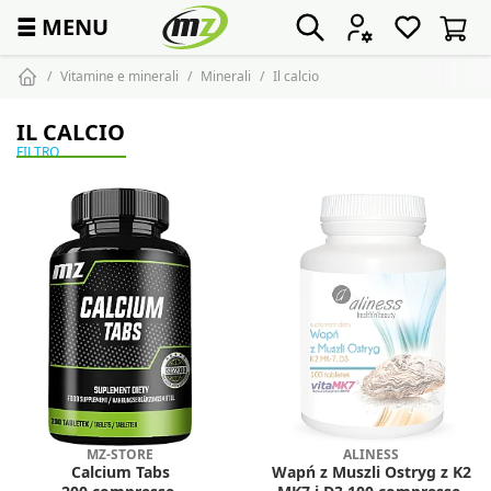
☰
MENU
Vitamine e minerali
Minerali
Il calcio
IL CALCIO
FILTRO
MZ-STORE
ALINESS
Calcium Tabs
Wapń z Muszli Ostryg z K2