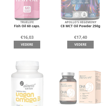
TRUELIFE
APOLLO'S HEGEMONY
Fish Oil 60 caps.
C8 MCT Oil Powder 250g
€16,03
€17,40
VEDERE
VEDERE