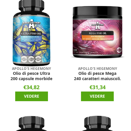
APOLLO'S HEGEMONY
APOLLO'S HEGEMONY
Olio di pesce Ultra
Olio di pesce Mega
200 capsule morbide
240 caratteri maiuscoli.
€34,82
€31,34
VEDERE
VEDERE