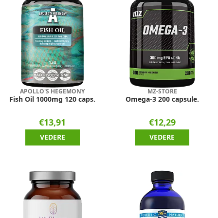
APOLLO'S HEGEMONY
MZ-STORE
Fish Oil 1000mg 120 caps.
Omega-3 200 capsule.
€13,91
€12,29
VEDERE
VEDERE