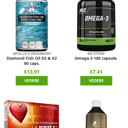
APOLLO'S HEGEMONY
MZ-STORE
Diamond Fish Oil D3 & K2
Omega-3 100 capsule.
60 caps.
€13,91
€7,41
VEDERE
VEDERE