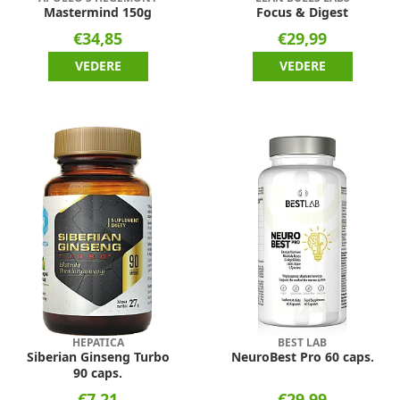
Mastermind 150g
Focus & Digest
€34,85
€29,99
VEDERE
VEDERE
HEPATICA
BEST LAB
Siberian Ginseng Turbo
NeuroBest Pro 60 caps.
90 caps.
€7,21
€29,99