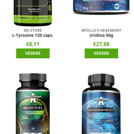
MZ-STORE
APOLLO'S HEGEMONY
L-Tyrosine 120 caps.
Uridina 50g
€8,11
€27,88
VEDERE
VEDERE