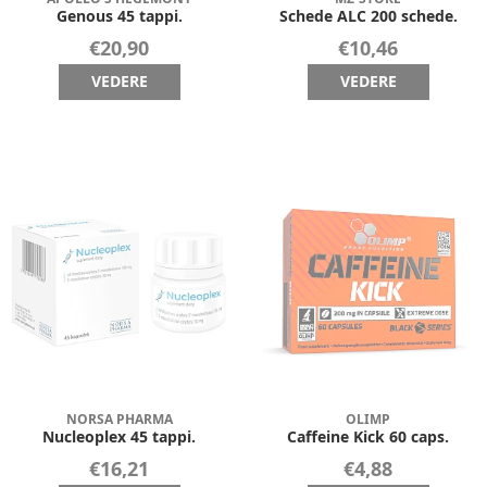
Genous 45 tappi.
Schede ALC 200 schede.
€20,90
€10,46
VEDERE
VEDERE
NORSA PHARMA
OLIMP
Nucleoplex 45 tappi.
Caffeine Kick 60 caps.
€16,21
€4,88