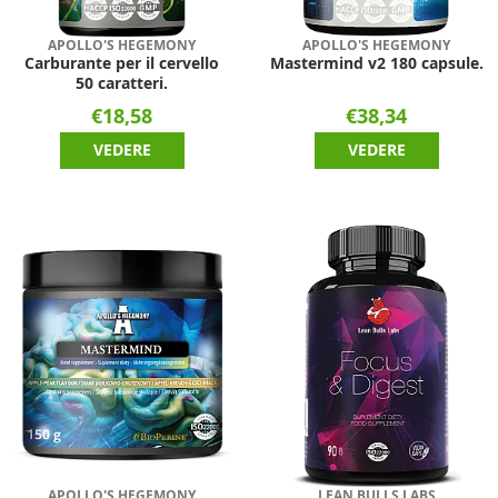
APOLLO'S HEGEMONY
APOLLO'S HEGEMONY
Carburante per il cervello
Mastermind v2 180 capsule.
50 caratteri.
€18,58
€38,34
VEDERE
VEDERE
APOLLO'S HEGEMONY
LEAN BULLS LABS