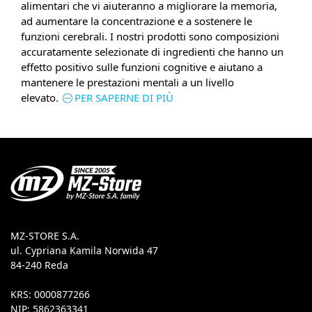
alimentari che vi aiuteranno a migliorare la memoria,
ad aumentare la concentrazione e a sostenere le
funzioni cerebrali. I nostri prodotti sono composizioni
accuratamente selezionate di ingredienti che hanno un
effetto positivo sulle funzioni cognitive e aiutano a
mantenere le prestazioni mentali a un livello
elevato.
PER SAPERNE DI PIÙ
MZ-STORE S.A.
ul. Cypriana Kamila Norwida 47
84-240 Reda
KRS: 0000877266
NIP: 5862363341