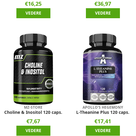
€16,25
€36,97
VEDERE
VEDERE
MZ-STORE
APOLLO'S HEGEMONY
Choline & Inositol 120 caps.
L-Theanine Plus 120 caps.
€7,67
€17,41
VEDERE
VEDERE