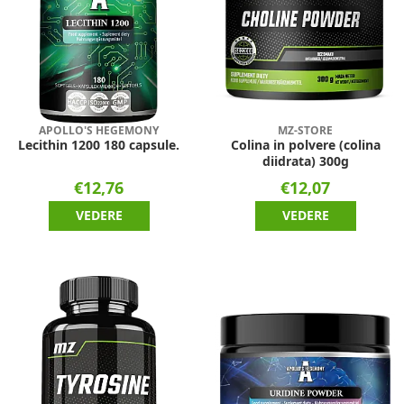
APOLLO'S HEGEMONY
MZ-STORE
Lecithin 1200 180 capsule.
Colina in polvere (colina
diidrata) 300g
€12,76
€12,07
VEDERE
VEDERE