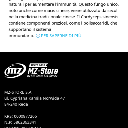
naturali per aumentare l'immunità. Questo fungo unico,
noto anche come macis cinese, viene utilizzato da secoli
nella medicina tradizionale cinese. Il Cordyceps sinensis
contiene componenti preziosi, come i polisaccaridi, che
supportano il sistema
immunitario.
PER SAPERNE DI PIÙ
MZ-STORE S.A.
ul. Cypriana Kamila Norwida 47
84-240 Reda
KRS: 0000877266
NIP: 5862363341