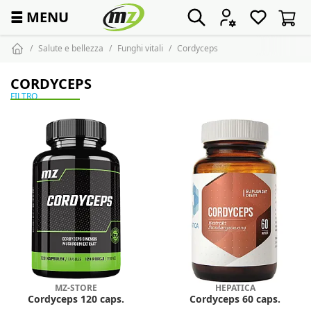
☰
MENU
Salute e bellezza
Funghi vitali
Cordyceps
CORDYCEPS
FILTRO
MZ-STORE
HEPATICA
Cordyceps 120 caps.
Cordyceps 60 caps.