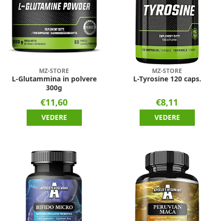
MZ-STORE
MZ-STORE
L-Glutammina in polvere
L-Tyrosine 120 caps.
300g
€11,60
€8,11
VEDERE
VEDERE