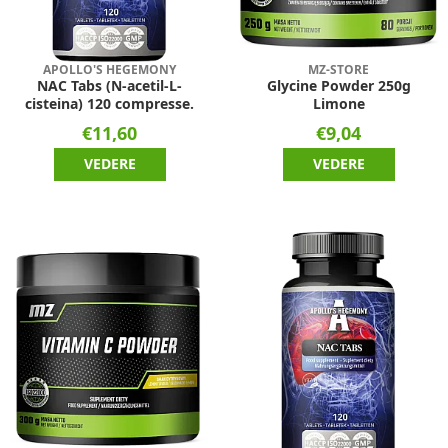
APOLLO'S HEGEMONY
MZ-STORE
NAC Tabs (N-acetil-L-
Glycine Powder 250g
cisteina) 120 compresse.
Limone
€11,60
€9,04
VEDERE
VEDERE