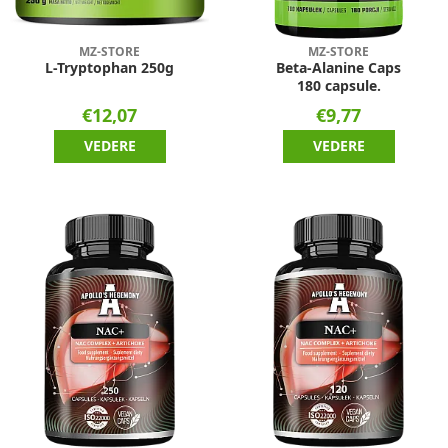
MZ-STORE
MZ-STORE
L-Tryptophan 250g
Beta-Alanine Caps
180 capsule.
€12,07
€9,77
VEDERE
VEDERE