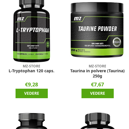
MZ-STORE
MZ-STORE
L-Tryptophan 120 caps.
Taurina in polvere (Taurina)
250g
€9,28
€7,67
VEDERE
VEDERE