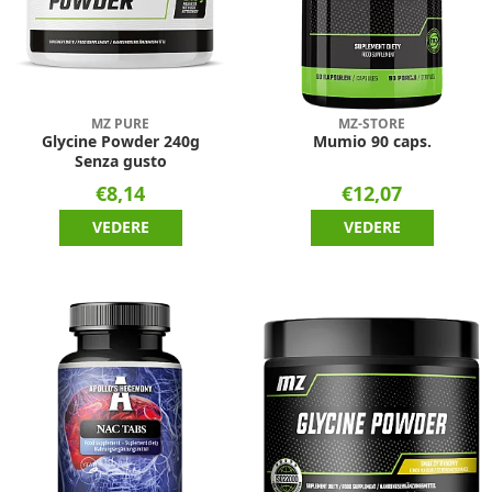
MZ PURE
MZ-STORE
Glycine Powder 240g
Mumio 90 caps.
Senza gusto
€8,14
€12,07
VEDERE
VEDERE