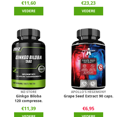
€11,60
€23,23
VEDERE
VEDERE
MZ-STORE
APOLLO'S HEGEMONY
Ginkgo Biloba
Grape Seed Extract 90 caps.
120 compresse.
€11,39
€6,95
VEDERE
VEDERE