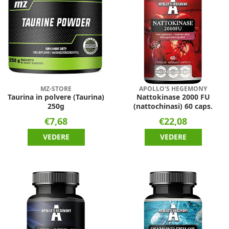
MZ-STORE
APOLLO'S HEGEMONY
Taurina in polvere (Taurina)
Nattokinase 2000 FU
250g
(nattochinasi) 60 caps.
€7,68
€22,08
VEDERE
VEDERE