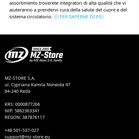
assortimento troverete integratori di alta qualità che vi
aiuteranno a prendervi cura della salute del cuore e del
sistema circolatorio.
PER SAPERNE DI PIÙ
MZ-STORE S.A.
ul. Cypriana Kamila Norwida 47
84-240 Reda
KRS: 0000877266
NIP: 5862363341
REGON: 387876117
+48 501-537-027