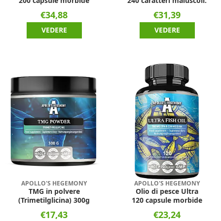
200 capsule morbide
240 caratteri maiuscoli.
€34,88
€31,39
VEDERE
VEDERE
APOLLO'S HEGEMONY
APOLLO'S HEGEMONY
TMG in polvere
Olio di pesce Ultra
(Trimetilglicina) 300g
120 capsule morbide
€17,43
€23,24