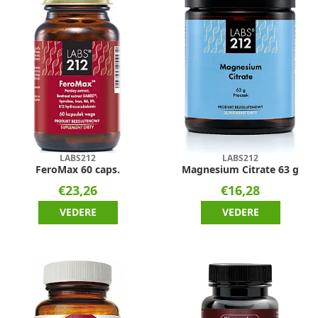
LABS212
LABS212
FeroMax 60 caps.
Magnesium Citrate 63 g
€23,26
€16,28
VEDERE
VEDERE