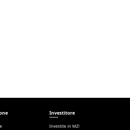
ione
Investitore
ne
Investite in MZ!